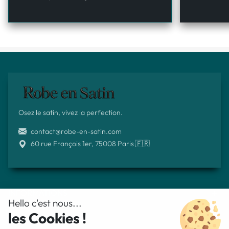
Osez le satin, vivez la perfection.
contact@robe-en-satin.com
60 rue François 1er, 75008 Paris 🇫🇷
INFORMATIONS
Hello c'est nous...
les Cookies !
BESOIN D'AIDE ?