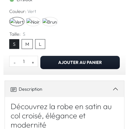
Couleur:
Vert
Taille:
S
S
M
L
-
+
AJOUTER AU PANIER
Description
Découvrez la robe en satin au
col croisé, élégance et
modernité