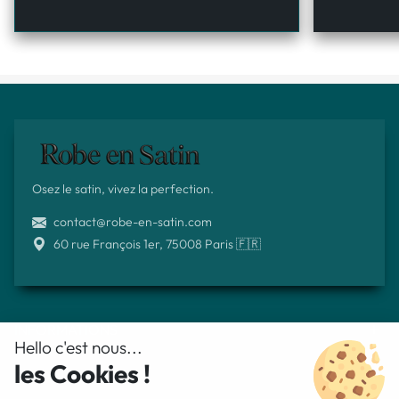
Osez le satin, vivez la perfection.
contact@robe-en-satin.com
60 rue François 1er, 75008 Paris 🇫🇷
INFORMATIONS
Hello c'est nous...
les Cookies !
BESOIN D'AIDE ?