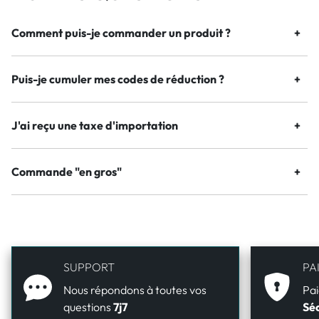
Comment puis-je commander un produit ?
Puis-je cumuler mes codes de réduction ?
J'ai reçu une taxe d'importation
Commande "en gros"
SUPPORT
PA
Nous répondons à toutes vos
Pai
questions
7j7
Séc