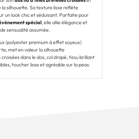
par son
dos nu à fines bretelles croisées
et
 la silhouette. Sa texture lisse reflète
r un look chic et séduisant. Parfaite pour
n événement spécial
, elle allie élégance et
 de sensualité assumée.
ux (polyester premium à effet soyeux)
te, met en valeur la silhouette
 croisées dans le dos, col drapé, tissu brillant
ibles, toucher lisse et agréable sur la peau