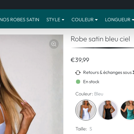
NOS ROBES SATIN
STYLE
COULEUR
LONGUEUR
Robe satin bleu ciel
€39,99
Retours & échanges sous
En stock
Couleur:
Bleu
Taille:
S