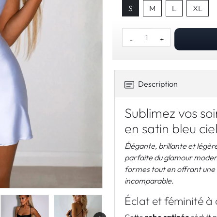
S
M
L
XL
-
+
Description
Sublimez vos soi
en satin bleu cie
Élégante, brillante et légèr
parfaite du glamour moder
formes tout en offrant une 
incomparable.
Éclat et féminité