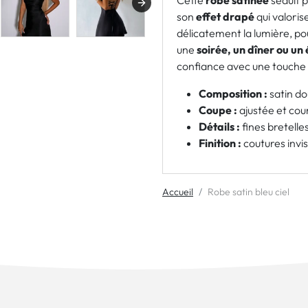
Cette
robe satinée
séduit 
son
effet drapé
qui valorise
délicatement la lumière, pou
une
soirée, un dîner ou u
confiance avec une touche
Composition :
satin do
Coupe :
ajustée et cour
Détails :
fines bretelles
Finition :
coutures invis
Accueil
Robe satin bleu ciel