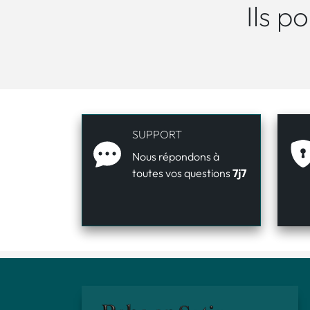
Ils p
SUPPORT
Nous répondons à
toutes vos questions
7j7