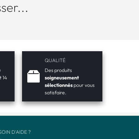
ser...
QUALITÉ
u
Des produits
 14
soigneusement
sélectionnés
pour vous
satisfaire.
SOIN D'AIDE ?