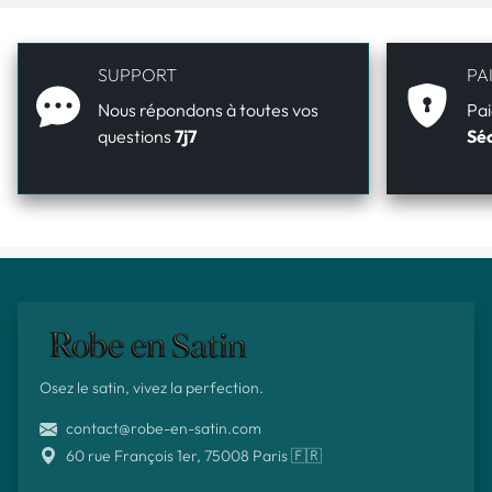
SUPPORT
PA
Nous répondons à toutes vos
Pai
questions
7j7
Séc
Osez le satin, vivez la perfection.
contact@robe-en-satin.com
60 rue François 1er, 75008 Paris 🇫🇷