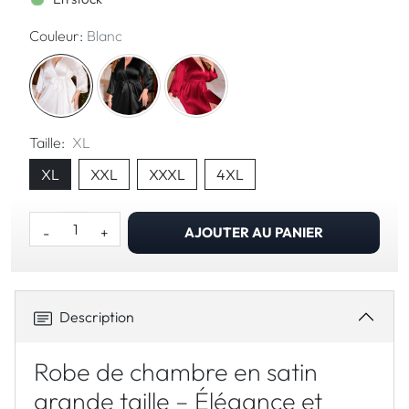
Couleur:
Blanc
Taille:
XL
XL
XXL
XXXL
4XL
-
+
AJOUTER AU PANIER
Description
Robe de chambre en satin
grande taille – Élégance et