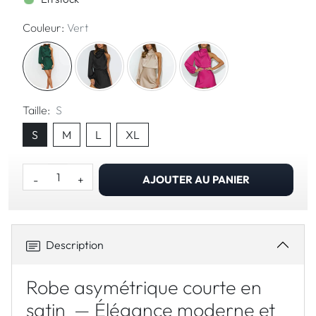
Couleur:
Vert
Taille:
S
S
M
L
XL
-
+
AJOUTER AU PANIER
Description
Robe
asymétrique courte en
satin — Élégance moderne et