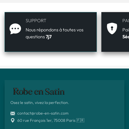
SUPPORT
PA
Nous répondons à toutes vos
Pai
questions
7j7
Séc
Osez le satin, vivez la perfection.
contact@robe-en-satin.com
60 rue François 1er, 75008 Paris 🇫🇷